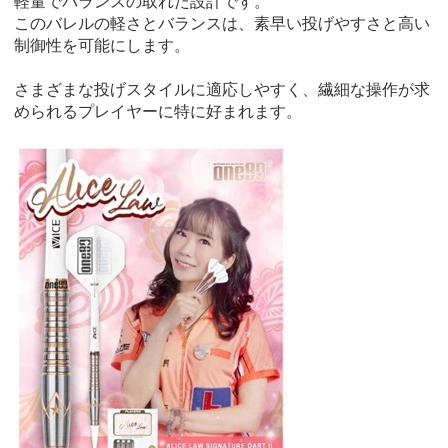
軽量でバランスの取れた設計です。
このバレルの軽さとバランスは、素早い投げやすさと高い
制御性を可能にします。
さまざまな投げスタイルに適応しやすく、繊細な操作が求
められるプレイヤーに特に好まれます。