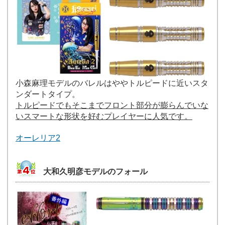
小森麻理モデルのバレルはややトルピードに近いスタ
ンダートタイプ。
トルピードでもそこまでフロント部分が膨らんでいな
いスマートな形状を好むプレイヤーに人気です。
オーレリア2
大和久明彦モデルのフォール