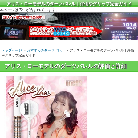
アリス・ローモデルのダーツバレル｜評価やグリップ完全ガイド
本ページは広告が含まれています。
トップページ
＞
おすすめのダーツバレル
＞ アリス・ローモデルのダーツバレル｜評価
やグリップ完全ガイド
アリス・ローモデルのダーツバレルの評価と詳細