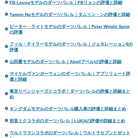
FB Leungモデルのダーツバレル｜FBリョンの評価と詳細
Tamrin Ngモデルのダーツバレル｜タムリン・ンの評価と詳細
ピーター・ライトモデルのダーツバレル｜Peter Wright Spirit
の評価
フィル・テイラーモデルのダーツバレル｜ジェネレーション9の
評価
山田愛モデルのダーツバレル｜Abel(アベル)の評価と詳細
マイケルヴァンガーウェンのダーツバレル｜アブソリュート評
価と詳細
東京リベンジャーズとコラボ！ダーツバレルの評価と詳細まと
め
キングダムモデルのダーツバレル購入者の評価と詳細まとめ
初音ミクコラボのダーツバレル｜LUKAの評価や詳細まとめ
ウルトラマンコラボのダーツバレル｜ウルトラセブンとゼット