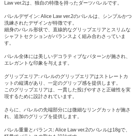
Law ver.2は、独自の特徴を持ったダーツバレルです。
バレルデザイン: Alice Law ver.2のバレルは、シンプルかつ
洗練されたデザインが特徴です。
細身のバレル形状で、直線的なグリップエリアとスリムな
シャフトセクションがバランスよく組み合わさっていま
す。
バレル全体には美しいデコラティブなパターンが施され、
エレガントな印象を与えます。
グリップエリア: バレルのグリップエリアはストレートカ
ットの縦溝があり、一定のグリップ感を提供します。
このグリップエリアは、一貫した投げやすさと正確性を実
現するために設計されています。
さらに、バレルの先端部分には微細なリングカットが施さ
れ、追加のグリップを提供します。
バレル重量とバランス: Alice Law ver.2のバレルは18gで、