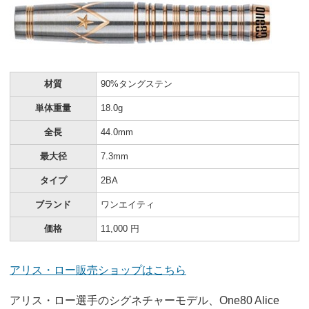
材質
90%タングステン
単体重量
18.0g
全長
44.0mm
最大径
7.3mm
タイプ
2BA
ブランド
ワンエイティ
価格
11,000 円
アリス・ロー販売ショップはこちら
アリス・ロー選手のシグネチャーモデル、One80 Alice