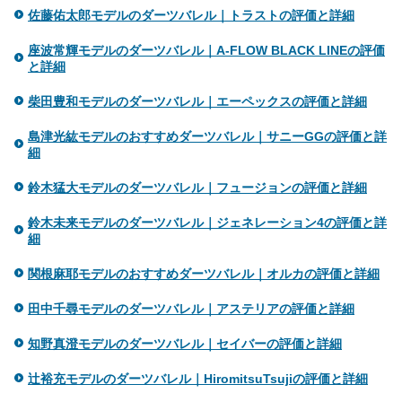
佐藤佑太郎モデルのダーツバレル｜トラストの評価と詳細
座波常輝モデルのダーツバレル｜A-FLOW BLACK LINEの評価
と詳細
柴田豊和モデルのダーツバレル｜エーペックスの評価と詳細
島津光紘モデルのおすすめダーツバレル｜サニーGGの評価と詳
細
鈴木猛大モデルのダーツバレル｜フュージョンの評価と詳細
鈴木未来モデルのダーツバレル｜ジェネレーション4の評価と詳
細
関根麻耶モデルのおすすめダーツバレル｜オルカの評価と詳細
田中千尋モデルのダーツバレル｜アステリアの評価と詳細
知野真澄モデルのダーツバレル｜セイバーの評価と詳細
辻裕充モデルのダーツバレル｜HiromitsuTsujiの評価と詳細