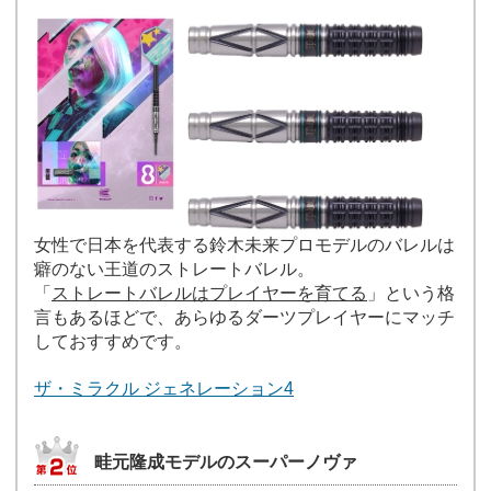
女性で日本を代表する鈴木未来プロモデルのバレルは
癖のない王道のストレートバレル。
「
ストレートバレルはプレイヤーを育てる
」という格
言もあるほどで、あらゆるダーツプレイヤーにマッチ
しておすすめです。
ザ・ミラクル ジェネレーション4
畦元隆成モデルのスーパーノヴァ