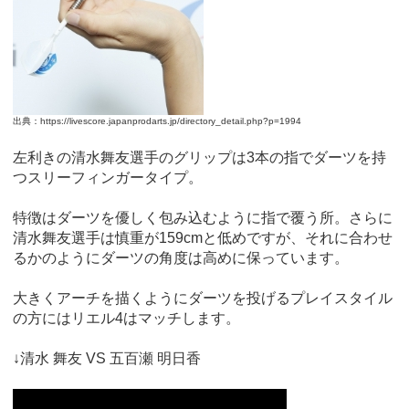
出典：https://livescore.japanprodarts.jp/directory_detail.php?p=1994
左利きの清水舞友選手のグリップは3本の指でダーツを持
つスリーフィンガータイプ。
特徴はダーツを優しく包み込むように指で覆う所。さらに
清水舞友選手は慎重が159cmと低めですが、それに合わせ
るかのようにダーツの角度は高めに保っています。
大きくアーチを描くようにダーツを投げるプレイスタイル
の方にはリエル4はマッチします。
↓清水 舞友 VS 五百瀬 明日香