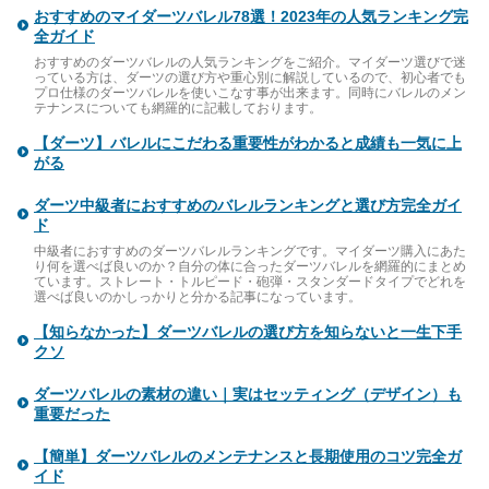
おすすめのマイダーツバレル78選！2023年の人気ランキング完
全ガイド
おすすめのダーツバレルの人気ランキングをご紹介。マイダーツ選びで迷
っている方は、ダーツの選び方や重心別に解説しているので、初心者でも
プロ仕様のダーツバレルを使いこなす事が出来ます。同時にバレルのメン
テナンスについても網羅的に記載しております。
【ダーツ】バレルにこだわる重要性がわかると成績も一気に上
がる
ダーツ中級者におすすめのバレルランキングと選び方完全ガイ
ド
中級者におすすめのダーツバレルランキングです。マイダーツ購入にあた
り何を選べば良いのか？自分の体に合ったダーツバレルを網羅的にまとめ
ています。ストレート・トルピード・砲弾・スタンダードタイプでどれを
選べば良いのかしっかりと分かる記事になっています。
【知らなかった】ダーツバレルの選び方を知らないと一生下手
クソ
ダーツバレルの素材の違い｜実はセッティング（デザイン）も
重要だった
【簡単】ダーツバレルのメンテナンスと長期使用のコツ完全ガ
イド