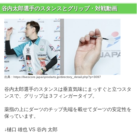
谷内太郎選手のスタンスとグリップ・対戦動画
出典：https://livescore.japanprodarts.jp/directory_detail.php?p=3097
谷内太郎選手のスタンスは垂直気味にまっすぐと立つスタ
ンスで、グリップは３フィンガータイプ。
薬指の上にダーツのチップ先端を載せてダーツの安定性を
保っています。
↓樋口 雄也 VS 谷内 太郎