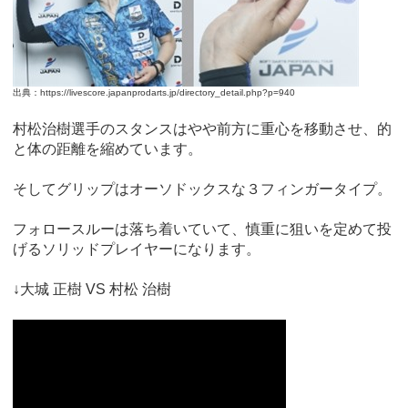
出典：https://livescore.japanprodarts.jp/directory_detail.php?p=940
村松治樹選手のスタンスはやや前方に重心を移動させ、的
と体の距離を縮めています。
そしてグリップはオーソドックスな３フィンガータイプ。
フォロースルーは落ち着いていて、慎重に狙いを定めて投
げるソリッドプレイヤーになります。
↓大城 正樹 VS 村松 治樹