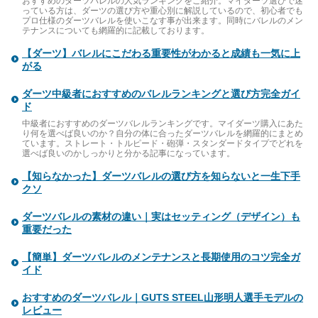
おすすめのダーツバレルの人気ランキングをご紹介。マイダーツ選びで迷
っている方は、ダーツの選び方や重心別に解説しているので、初心者でも
プロ仕様のダーツバレルを使いこなす事が出来ます。同時にバレルのメン
テナンスについても網羅的に記載しております。
【ダーツ】バレルにこだわる重要性がわかると成績も一気に上
がる
ダーツ中級者におすすめのバレルランキングと選び方完全ガイ
ド
中級者におすすめのダーツバレルランキングです。マイダーツ購入にあた
り何を選べば良いのか？自分の体に合ったダーツバレルを網羅的にまとめ
ています。ストレート・トルピード・砲弾・スタンダードタイプでどれを
選べば良いのかしっかりと分かる記事になっています。
【知らなかった】ダーツバレルの選び方を知らないと一生下手
クソ
ダーツバレルの素材の違い｜実はセッティング（デザイン）も
重要だった
【簡単】ダーツバレルのメンテナンスと長期使用のコツ完全ガ
イド
おすすめのダーツバレル｜GUTS STEEL山形明人選手モデルの
レビュー