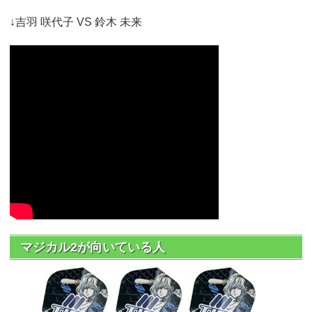
↓吉羽 咲代子 VS 鈴木 未来
マジカル2が向いている人