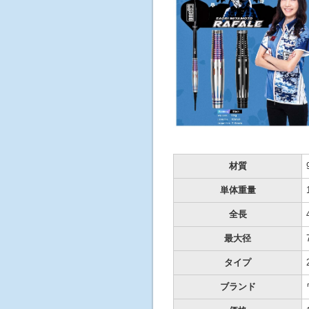
材質
単体重量
全長
最大径
タイプ
ブランド