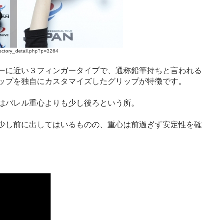
rectory_detail.php?p=3264
ーに近い３フィンガータイプで、通称鉛筆持ちと言われる
ップを独自にカスタマイズしたグリップが特徴です。
はバレル重心よりも少し後ろという所。
少し前に出してはいるものの、重心は前過ぎず安定性を確