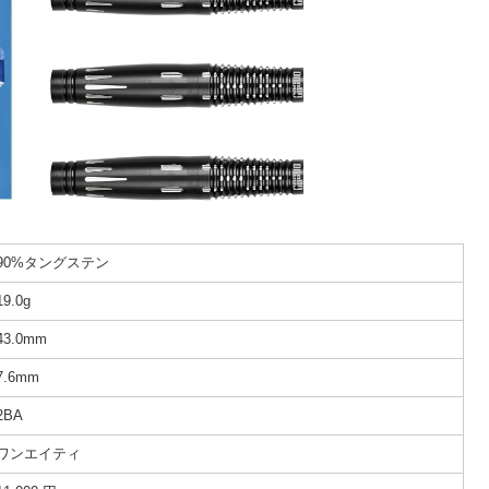
90%タングステン
19.0g
43.0mm
7.6mm
2BA
ワンエイティ