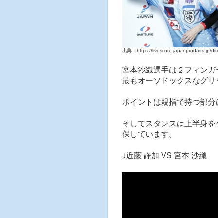
出典：https://livescore.japanprodarts.jp/di
宮本沙織選手は２フィンガ
最もオーソドックスなグリ
ポイントは親指で持つ部分
そしてスタンスは上半身を
保しています。
↓近藤 静加 VS 宮本 沙織